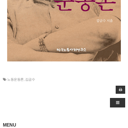
노동운동론
,
김금수
MENU