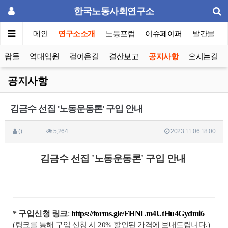
한국노동사회연구소
메인
연구소소개
노동포럼
이슈페이퍼
발간물
사람들
역대임원
걸어온길
결산보고
공지사항
오시는길
공지사항
김금수 선집 '노동운동론' 구입 안내
()
5,264
2023.11.06 18:00
김금수 선집 '노동운동론' 구입 안내
* 구입신청 링크
:
https://forms.gle/FHNLm4UtHu4Gydmi6
(링크를 통해 구입 신청 시 20% 할인된 가격에 보내드립니다.)