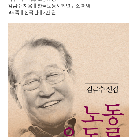
김금수 지음 ∥ 한국노동사회연구소 펴냄
592쪽 ∥ 신국판 ∥ 3만 원