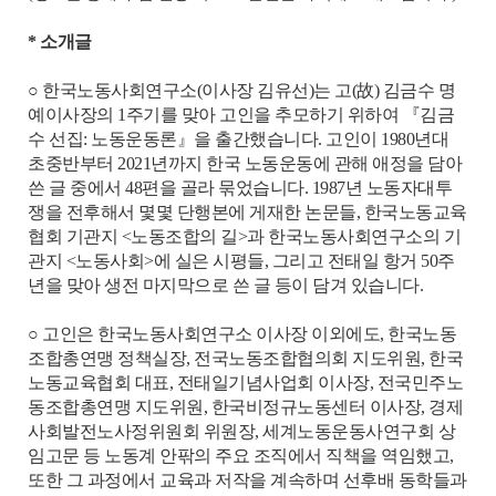
* 소개글
○ 한국노동사회연구소(이사장 김유선)는 고(故) 김금수 명
예이사장의 1주기를 맞아 고인을 추모하기 위하여 『김금
수 선집: 노동운동론』을 출간했습니다. 고인이 1980년대
초중반부터 2021년까지 한국 노동운동에 관해 애정을 담아
쓴 글 중에서 48편을 골라 묶었습니다. 1987년 노동자대투
쟁을 전후해서 몇몇 단행본에 게재한 논문들, 한국노동교육
협회 기관지 <노동조합의 길>과 한국노동사회연구소의 기
관지 <노동사회>에 실은 시평들, 그리고 전태일 항거 50주
년을 맞아 생전 마지막으로 쓴 글 등이 담겨 있습니다.
○ 고인은 한국노동사회연구소 이사장 이외에도, 한국노동
조합총연맹 정책실장, 전국노동조합협의회 지도위원, 한국
노동교육협회 대표, 전태일기념사업회 이사장, 전국민주노
동조합총연맹 지도위원, 한국비정규노동센터 이사장, 경제
사회발전노사정위원회 위원장, 세계노동운동사연구회 상
임고문 등 노동계 안팎의 주요 조직에서 직책을 역임했고,
또한 그 과정에서 교육과 저작을 계속하며 선후배 동학들과