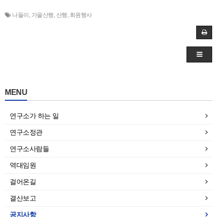
나들이
,
가을산행
,
산행
,
회원행사
MENU
연구소가 하는 일
연구소정관
연구소사람들
역대임원
걸어온길
결산보고
공지사항