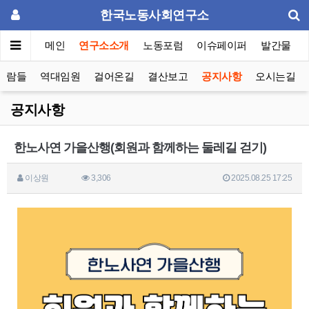
한국노동사회연구소
메인
연구소소개
노동포럼
이슈페이퍼
발간물
사람들
역대임원
걸어온길
결산보고
공지사항
오시는길
공지사항
한노사연 가을산행(회원과 함께하는 둘레길 걷기)
이상원
3,306
2025.08.25 17:25