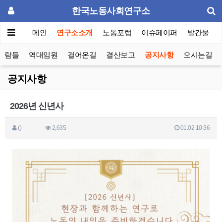
한국노동사회연구소
메인
연구소소개
노동포럼
이슈페이퍼
발간물
사람들
역대임원
걸어온길
결산보고
공지사항
오시는길
공지사항
2026년 신년사
()
2,635
01.02 10:36